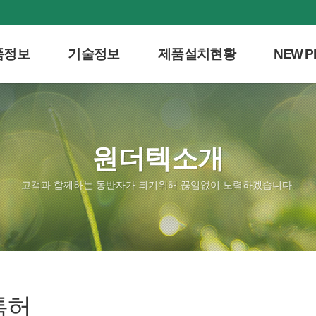
품정보
기술정보
제품설치현황
NEW P
템소개
음식물쓰레기처리
생산공장
항균 나노 
계통도
분해ㆍ소멸화 원리
수출공장
리공정비교
상온미생물의 필요성
설치이용현황
원더텍소개
품장점
분해소멸과정
대효과
미생물활동 및 안정성
고객과 함께하는 동반자가 되기위해 끊임없이 노력하겠습니다.
양·운영비
특허