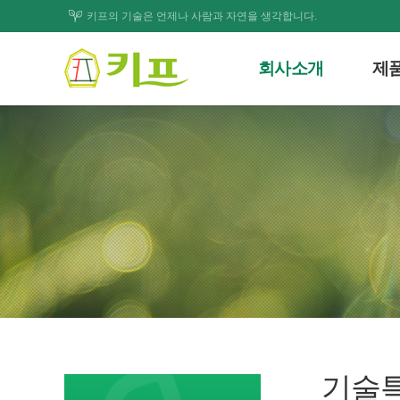
키프의 기술은 언제나 사람과 자연을 생각합니다.
회사소개
제
인사말
시스
회사연혁
처리
조직도
폐기물처
사업개요
제
인증서
기
기술특허
제품사
찾아오시는길
기술