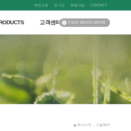
.
.
.
메인으로
로그인
회원가입
CONTACT
RODUCTS
고객센터
FOOD WASTE MOVIE
원적외선 헬스케어존
NEWS·NOTICE
상담문의
파트너사랑방
고객사랑방
회사소개
기술특허