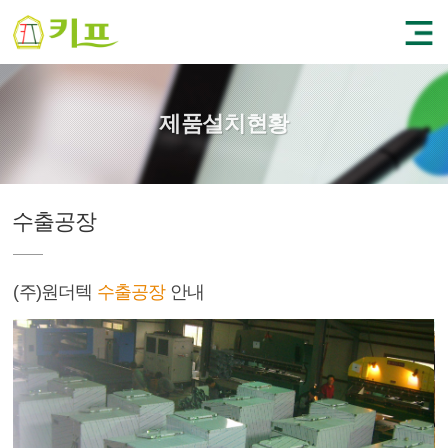
제품설치현황
수출공장
(주)원더텍
수출공장
안내