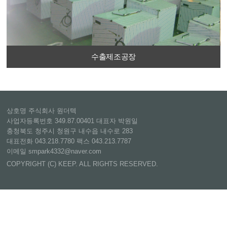
수출제조공장
상호명 주식회사 원더텍
사업자등록번호 349.87.00401 대표자 박원일
충청북도 청주시 청원구 내수읍 내수로 283
대표전화 043.218.7780 팩스 043.213.7787
이메일 smpark4332@naver.com
COPYRIGHT (C) KEEP. ALL RIGHTS RESERVED.